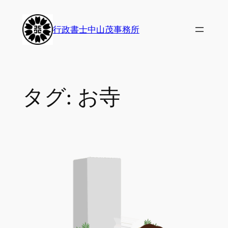
内
容
行政書士中山茂事務所
を
ス
キ
ッ
タグ:
お寺
プ