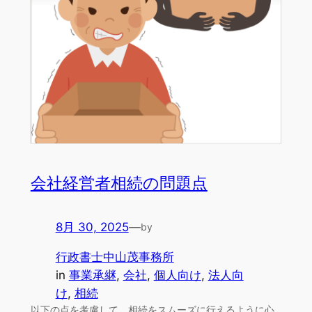
会社経営者相続の問題点
8月 30, 2025
—
by
行政書士中山茂事務所
in
事業承継
, 
会社
, 
個人向け
, 
法人向
け
, 
相続
以下の点を考慮して、相続をスムーズに行えるように心