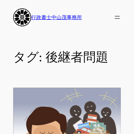
内
容
行政書士中山茂事務所
を
ス
キ
ッ
タグ:
後継者問題
プ