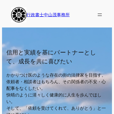
内
容
行政書士中山茂事務所
を
ス
キ
ッ
プ
信用と実績を基にパートナーとし
て、成長を共に喜びたい
かかりつけ医のような存在の街の法律家を目指す。
依頼者・相談者はもちろん、その関係者の不安・心
配事をなくしたい。
快晴のように清々しく健康的に人生を歩んでほし
い。
そして、「依頼を受けてくれて、ありがとう」と一