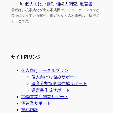
in
個人向け
, 
相続
, 
相続人調査
, 
遺言書
最近は、核家族化が進み家族間のコミュニケーションが
希薄になっている昨今、推定相続人の連絡先は、所持す
ることや定…
サイト内リンク
個人向けトータルプラン
個人向けお悩みサポート
遺産分割協議書作成サポート
遺言書作成サポート
古物営業店開業サポート
宅建業サポート
投稿内容