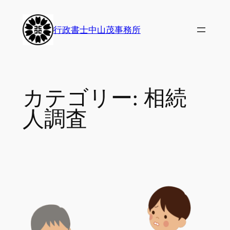
内
容
行政書士中山茂事務所
を
ス
キ
ッ
カテゴリー:
相続
プ
人調査