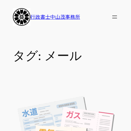
内
容
行政書士中山茂事務所
を
ス
キ
ッ
タグ:
メール
プ