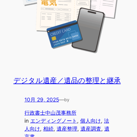
デジタル遺産／遺品の整理と継承
10月 29, 2025
—
by
行政書士中山茂事務所
in
エンディングノート
, 
個人向け
, 
法
人向け
, 
相続
, 
遺産整理
, 
遺産調査
, 
遺
言書