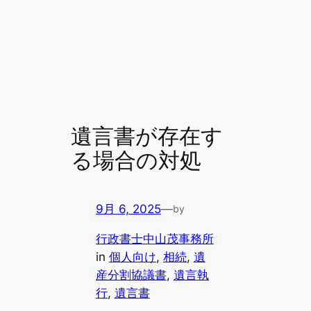
遺言書が存在す
る場合の対処
9月 6, 2025
—
by
行政書士中山茂事務所
in
個人向け
, 
相続
, 
遺
産分割協議書
, 
遺言執
行
, 
遺言書