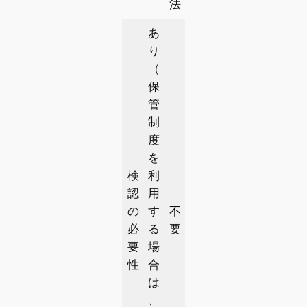
法
あ
り
（
保
管
制
度
を
検
利
認
用
の
す
不
必
る
要
要
場
性
合
は
、