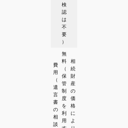
検
認
は
不
要
）
無
料
相
費
（
続
用
保
財
（
管
産
遺
制
の
言
度
価
書
を
格
の
利
に
相
用
よ
談
す
り