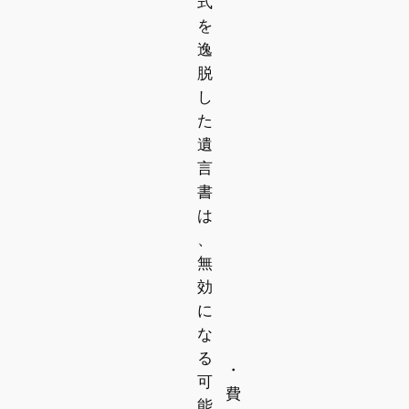
式
を
逸
脱
し
た
遺
言
書
は
、
無
効
に
な
る
・
可
費
能