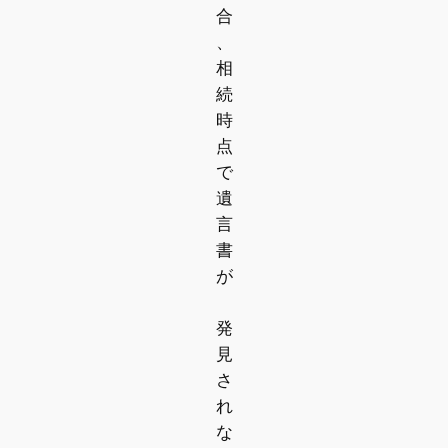
合
、
相
続
時
点
で
遺
言
書
が
発
見
さ
れ
な