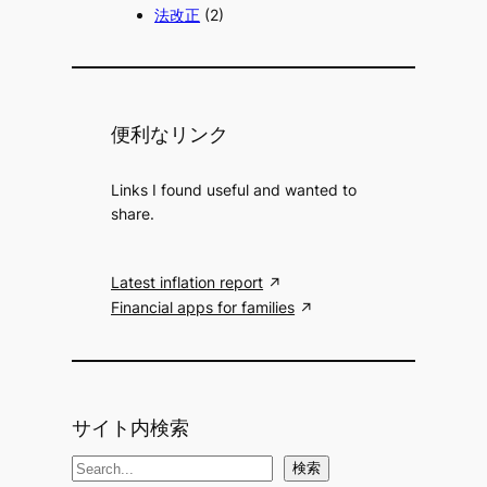
法改正
(2)
便利なリンク
Links I found useful and wanted to
share.
Latest inflation report
Financial apps for families
サイト内検索
検
検索