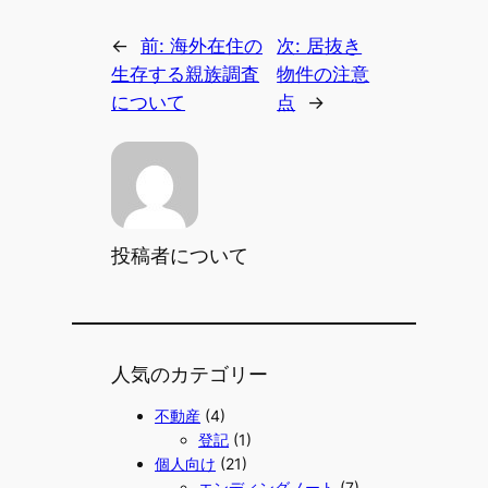
←
前:
海外在住の
次:
居抜き
生存する親族調査
物件の注意
について
点
→
投稿者について
人気のカテゴリー
不動産
(4)
登記
(1)
個人向け
(21)
エンディングノート
(7)